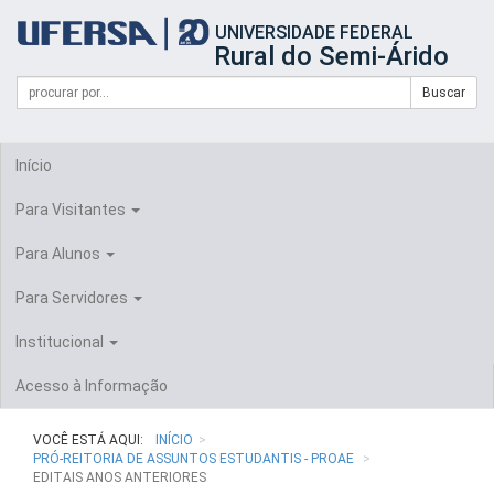
Início
UNIVERSIDADE FEDERAL
do
Rural do Semi-Árido
cabeçalho
do
Campo
Formulário
Buscar
portal
de
da
de
busca
UFERSA
Busca
Início
Para Visitantes
Para Alunos
Para Servidores
Institucional
Acesso à Informação
VOCÊ ESTÁ AQUI:
INÍCIO
PRÓ-REITORIA DE ASSUNTOS ESTUDANTIS - PROAE
EDITAIS ANOS ANTERIORES