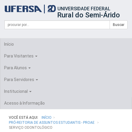
Início
UNIVERSIDADE FEDERAL
do
Rural do Semi-Árido
cabeçalho
do
Campo
Formulário
Buscar
portal
de
da
de
busca
UFERSA
Busca
Início
Para Visitantes
Para Alunos
Para Servidores
Institucional
Acesso à Informação
VOCÊ ESTÁ AQUI:
INÍCIO
PRÓ-REITORIA DE ASSUNTOS ESTUDANTIS - PROAE
SERVIÇO ODONTOLÓGICO