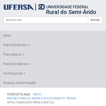
Início
UNIVERSIDADE FEDERAL
do
Rural do Semi-Árido
cabeçalho
do
Campo
Formulário
Buscar
portal
de
da
de
busca
UFERSA
Busca
Início
Para Visitantes
Para Alunos
Para Servidores
Institucional
Acesso à Informação
VOCÊ ESTÁ AQUI:
INÍCIO
PRÓ-REITORIA DE ASSUNTOS ESTUDANTIS - PROAE
APOIO FINANCEIRO PARA EVENTOS