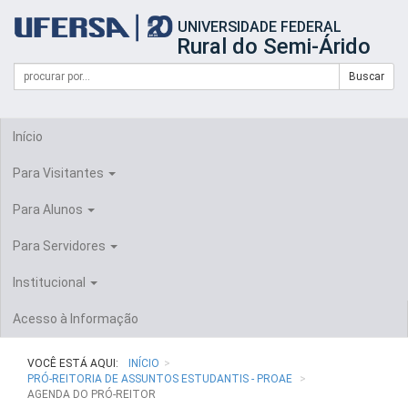
Início
UNIVERSIDADE FEDERAL
do
Rural do Semi-Árido
cabeçalho
do
Campo
Formulário
Buscar
portal
de
da
de
busca
UFERSA
Busca
Início
Para Visitantes
Para Alunos
Para Servidores
Institucional
Acesso à Informação
VOCÊ ESTÁ AQUI:
INÍCIO
PRÓ-REITORIA DE ASSUNTOS ESTUDANTIS - PROAE
AGENDA DO PRÓ-REITOR