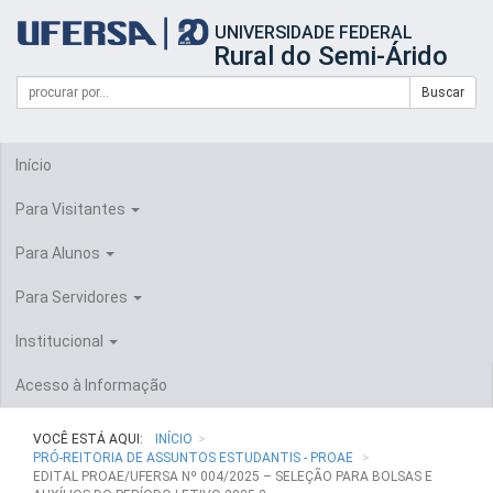
Início
UNIVERSIDADE FEDERAL
do
Rural do Semi-Árido
cabeçalho
do
Campo
Formulário
Buscar
portal
de
da
de
busca
UFERSA
Busca
Início
Para Visitantes
Para Alunos
Para Servidores
Institucional
Acesso à Informação
VOCÊ ESTÁ AQUI:
INÍCIO
PRÓ-REITORIA DE ASSUNTOS ESTUDANTIS - PROAE
EDITAL PROAE/UFERSA Nº 004/2025 – SELEÇÃO PARA BOLSAS E