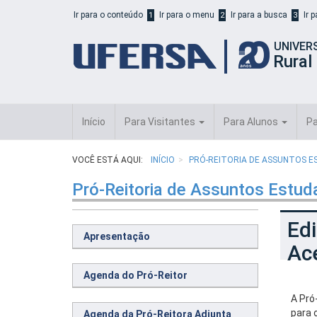
Início
Ir para o conteúdo
Ir para o menu
Ir para a busca
Ir 
1
2
3
do
cabeçalho
UNIVER
do
Rural
portal
da
UFERSA
Início
Para Visitantes
Para Alunos
Pa
VOCÊ ESTÁ AQUI:
INÍCIO
PRÓ-REITORIA DE ASSUNTOS E
Pró-Reitoria de Assuntos Estud
Edi
Apresentação
Ac
Agenda do Pró-Reitor
A Pró
para 
Agenda da Pró-Reitora Adjunta