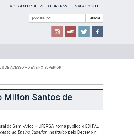
ACESSIBILIDADE
ALTO CONTRASTE
MAPA DO SITE
Campo
Formulário
Buscar
de
de
busca
Busca
OS DE ACESSO AO ENSINO SUPERIOR
o Milton Santos de
ral do Semi-Árido – UFERSA, torna público o EDITAL
Acesso ao Ensino Superior
, instituído pelo Decreto nº