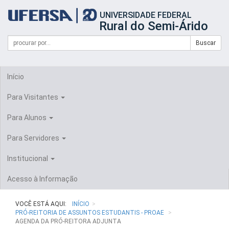
Início
UNIVERSIDADE FEDERAL
do
Rural do Semi-Árido
cabeçalho
do
Campo
Formulário
Buscar
portal
de
da
de
busca
UFERSA
Busca
Início
Para Visitantes
Para Alunos
Para Servidores
Institucional
Acesso à Informação
VOCÊ ESTÁ AQUI:
INÍCIO
PRÓ-REITORIA DE ASSUNTOS ESTUDANTIS - PROAE
AGENDA DA PRÓ-REITORA ADJUNTA