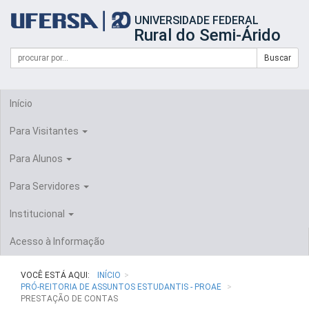
Início
UNIVERSIDADE FEDERAL
do
Rural do Semi-Árido
cabeçalho
do
Campo
Formulário
Buscar
portal
de
da
de
busca
UFERSA
Busca
Início
Para Visitantes
Para Alunos
Para Servidores
Institucional
Acesso à Informação
VOCÊ ESTÁ AQUI:
INÍCIO
PRÓ-REITORIA DE ASSUNTOS ESTUDANTIS - PROAE
PRESTAÇÃO DE CONTAS