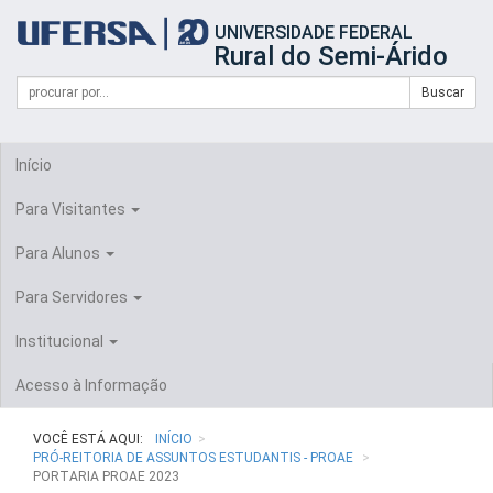
Início
UNIVERSIDADE FEDERAL
do
Rural do Semi-Árido
cabeçalho
do
Campo
Formulário
Buscar
portal
de
da
de
busca
UFERSA
Busca
Início
Para Visitantes
Para Alunos
Para Servidores
Institucional
Acesso à Informação
VOCÊ ESTÁ AQUI:
INÍCIO
PRÓ-REITORIA DE ASSUNTOS ESTUDANTIS - PROAE
PORTARIA PROAE 2023