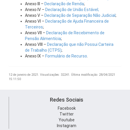
Anexo III –
Declaração de Renda
;
Anexo IV –
Declaração de União Estável;
Anexo V –
Declaração de Separação Não Judicial
;
Anexo VI –
Declaração de Ajuda Financeira de
Terceiros
;
Anexo VII –
Declaração de Recebimento de
Pensão Alimentícia
;
Anexo VIII –
Declaração que não Possui Carteira
de Trabalho (CTPS)
;
Anexo IX –
Formulário de Recurso
.
12 de janeiro de 2021.
Visualizações: 32241.
Última modificação: 28/04/2021
15:11:50
Redes Sociais
Facebook
Twitter
Youtube
Instagram