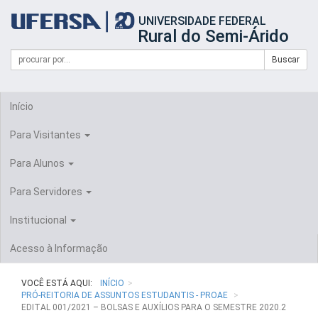
Início
UNIVERSIDADE FEDERAL
do
Rural do Semi-Árido
cabeçalho
do
Campo
Formulário
Buscar
portal
de
da
de
busca
UFERSA
Busca
Início
Para Visitantes
Para Alunos
Para Servidores
Institucional
Acesso à Informação
VOCÊ ESTÁ AQUI:
INÍCIO
PRÓ-REITORIA DE ASSUNTOS ESTUDANTIS - PROAE
EDITAL 001/2021 – BOLSAS E AUXÍLIOS PARA O SEMESTRE 2020.2