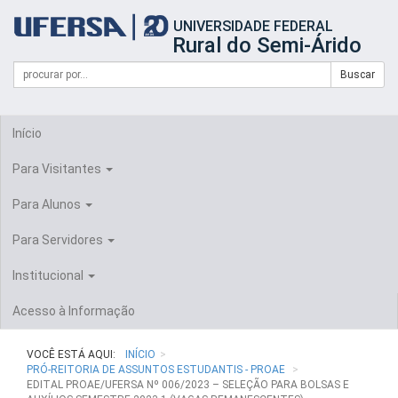
Início
UNIVERSIDADE FEDERAL
do
Rural do Semi-Árido
cabeçalho
do
Campo
Formulário
Buscar
portal
de
da
de
busca
UFERSA
Busca
Início
Para Visitantes
Para Alunos
Para Servidores
Institucional
Acesso à Informação
VOCÊ ESTÁ AQUI:
INÍCIO
PRÓ-REITORIA DE ASSUNTOS ESTUDANTIS - PROAE
EDITAL PROAE/UFERSA Nº 006/2023 – SELEÇÃO PARA BOLSAS E