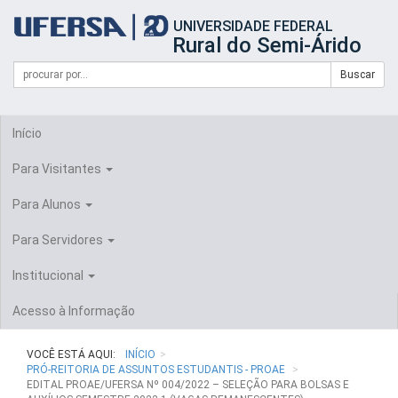
Início
UNIVERSIDADE FEDERAL
do
Rural do Semi-Árido
cabeçalho
do
Campo
Formulário
Buscar
portal
de
da
de
busca
UFERSA
Busca
Início
Para Visitantes
Para Alunos
Para Servidores
Institucional
Acesso à Informação
VOCÊ ESTÁ AQUI:
INÍCIO
PRÓ-REITORIA DE ASSUNTOS ESTUDANTIS - PROAE
EDITAL PROAE/UFERSA Nº 004/2022 – SELEÇÃO PARA BOLSAS E