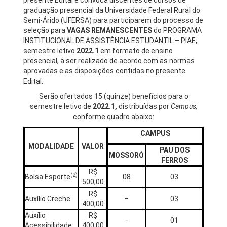
presente Edital e convoca discentes de cursos de
graduação presencial da Universidade Federal Rural do
Semi-Árido (UFERSA) para participarem do processo de
seleção para
VAGAS REMANESCENTES
do PROGRAMA
INSTITUCIONAL DE ASSISTÊNCIA ESTUDANTIL – PIAE,
semestre letivo
2022.1
em formato de ensino
presencial, a ser realizado de acordo com as normas
aprovadas e as disposições contidas no presente
Edital.
Serão ofertados 15 (quinze) benefícios para o
semestre letivo de
2022.1,
distribuídas por
Campus,
conforme quadro abaixo:
CAMPUS
MODALIDADE
VALOR
PAU DOS
MOSSORÓ
FERROS
R$
(2)
Bolsa Esporte
08
03
500,00
R$
Auxílio Creche
–
03
400,00
Auxílio
R$
–
01
Acessibilidade
400,00