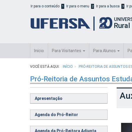
Início
Ir para o conteúdo
Ir para o menu
Ir para a busca
Ir 
1
2
3
do
cabeçalho
UNIVER
do
Rural
portal
da
UFERSA
Início
Para Visitantes
Para Alunos
Pa
VOCÊ ESTÁ AQUI:
INÍCIO
PRÓ-REITORIA DE ASSUNTOS E
Pró-Reitoria de Assuntos Estud
Aux
Apresentação
Agenda do Pró-Reitor
Agenda da Pró-Reitora Adjunta