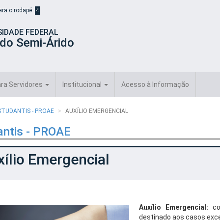
para o rodapé
4
SIDADE FEDERAL
 do Semi-Árido
ra Servidores
Institucional
Acesso à Informação
STUDANTIS - PROAE
AUXÍLIO EMERGENCIAL
antis - PROAE
ílio Emergencial
Auxílio Emergencial:
con
destinado aos casos exc