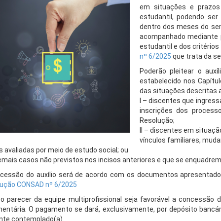
em situações e prazos 
estudantil, podendo ser
dentro dos meses do seme
acompanhado mediante pa
estudantil e dos critério
nº 6/2025
que trata da se
Poderão pleitear o auxí
estabelecido nos Capítul
das situações descritas a
I – discentes que ingres
inscrições dos process
Resolução;
II – discentes em situaçã
vínculos familiares, muda
s avaliadas por meio de estudo social; ou
 demais casos não previstos nos incisos anteriores e que se enquadrem
cessão do auxílio será de acordo com os documentos apresentados 
ução CONSAD nº 6/2025
o parecer da equipe multiprofissional seja favorável a concessão do
entária. O pagamento se dará, exclusivamente, por depósito bancár
nte contemplado(a).