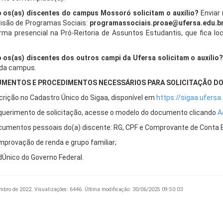
os(as) discentes do campus Mossoró solicitam o auxílio?
Enviar 
visão de Programas Sociais:
programassociais.proae@ufersa.edu.b
rma presencial na Pró-Reitoria de Assuntos Estudantis, que fica loc
os(as) discentes dos outros campi da Ufersa solicitam o auxílio
da campus.
MENTOS E PROCEDIMENTOS NECESSÁRIOS PARA SOLICITAÇÃO DO 
crição no Cadastro Único do Sigaa, disponível em
https://sigaa.ufersa.
querimento de solicitação, acesse o modelo do documento clicando
A
cumentos pessoais do(a) discente: RG, CPF e Comprovante de Conta 
mprovação de renda e grupo familiar;
dÚnico do Governo Federal.
mbro de 2022.
Visualizações: 6446.
Última modificação: 30/06/2025 09:50:03