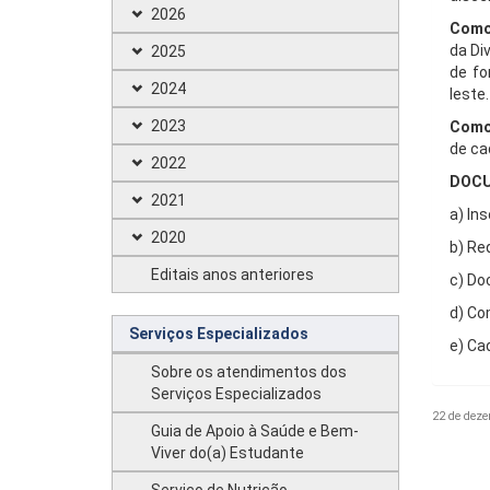
2026
Como 
da Di
2025
de fo
2024
leste.
2023
Como 
de ca
2022
DOCU
2021
a)
Ins
2020
b) Re
Editais anos anteriores
c) Do
d) Co
Serviços Especializados
e) Ca
Sobre os atendimentos dos
Serviços Especializados
22 de deze
Guia de Apoio à Saúde e Bem-
Viver do(a) Estudante