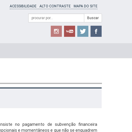
ACESSIBILIDADE
ALTO CONTRASTE
MAPA DO SITE
Campo
Formulário
Buscar
de
de
busca
Busca
siste no pagamento de subvenção financeira
epcionais e momentâneos e que não se enquadrem