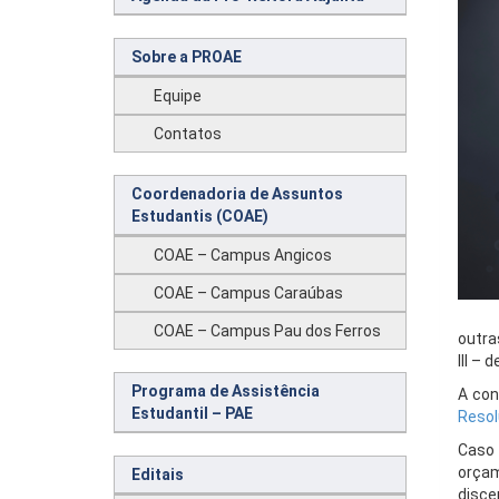
Sobre a PROAE
Equipe
Contatos
Coordenadoria de Assuntos
Estudantis (COAE)
COAE – Campus Angicos
COAE – Campus Caraúbas
COAE – Campus Pau dos Ferros
outra
III –
Programa de Assistência
A con
Estudantil – PAE
Resol
Caso 
orçam
Editais
disce