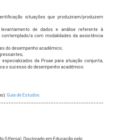
identificação situações que produziram/produzem
evantamento de dados e análise referente à
e contemplado/a com modalidades da assistência
tes do desempenho acadêmico;
gressantes;
especializados da Proae para atuação conjunta,
para o sucesso do desempenho acadêmico.
as):
Guia de Estudos
____________________________________________
ido (Ufersa). Doutorado em Educação pelo