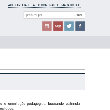
ACESSIBILIDADE
ALTO CONTRASTE
MAPA DO SITE
Campo
Formulário
Buscar
de
de
busca
Busca
o e orientação pedagógica, buscando estimular
 estudos.