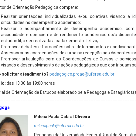
tor de Orientação Pedagógica compete:
Realizar orientações individualizadas e/ou coletivas visando a 
dificuldades no desempenho acadêmico;
Realizar o acompanhamento de desempenho acadêmico, com l
assiduidade e coeficiente de rendimento acadêmico do/a discent
estudantil, a ser realizada a cada semestre letivo;
Promover debates e formações sobre determinantes e condicionan
Assessorar as coordenações de curso na recepção aos discentes in
Promover articulação com as Coordenações de Cursos e serviços 
visando o desenvolvimento de ações pedagógicas que contribuam 
solicitar atendimento?
pedagogico.proae@ufersa.edu.br
io:
das 13:00 às 19:00 horas
ial de Orientação de Estudos elaborado pela Pedagoga e Estagiários(
________________________________________________________
goga
Mile
na Paula Cabral Oliveira
milen
apaula@ufersa.edu.br
Pedagoga da Universidade Federal Rural do Semi-ár