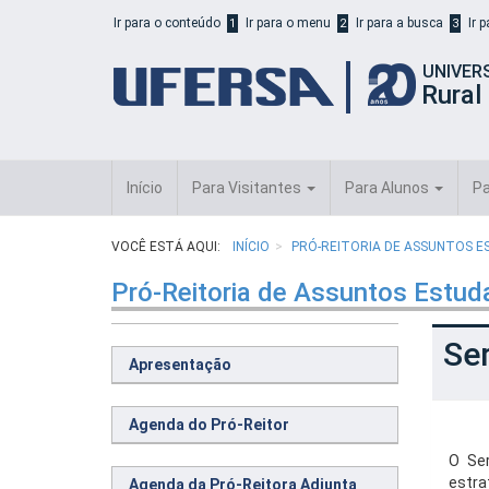
Início
Ir para o conteúdo
Ir para o menu
Ir para a busca
Ir 
1
2
3
do
cabeçalho
UNIVER
do
Rural
portal
da
UFERSA
Início
Para Visitantes
Para Alunos
Pa
VOCÊ ESTÁ AQUI:
INÍCIO
PRÓ-REITORIA DE ASSUNTOS E
Pró-Reitoria de Assuntos Estud
Se
Apresentação
Agenda do Pró-Reitor
O Ser
estra
Agenda da Pró-Reitora Adjunta