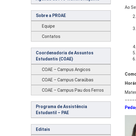
Ao Se
Sobre a PROAE
Equipe
Contatos
Coordenadoria de Assuntos
Estudantis (COAE)
COAE – Campus Angicos
Como 
COAE – Campus Caraúbas
Horár
COAE – Campus Pau dos Ferros
Mater
____
Programa de Assistência
Peda
Estudantil – PAE
Editais