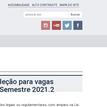
ACESSIBILIDADE
ALTO CONTRASTE
MAPA DO SITE
Campo
Formulário
Buscar
de
de
busca
Busca
leção para vagas
 Semestre 2021.2
ções legais ou regulamentares, com amparo na Lei