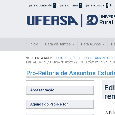
Início
Ir para o conteúdo
Ir para o menu
Ir para a busca
Ir 
1
2
3
do
cabeçalho
UNIVER
do
Rural
portal
da
UFERSA
Início
Para Visitantes
Para Alunos
Pa
VOCÊ ESTÁ AQUI:
INÍCIO
PRÓ-REITORIA DE ASSUNTOS E
EDITAL PROAE/UFERSA Nº 02/2022 – SELEÇÃO PARA VAGAS
Pró-Reitoria de Assuntos Estud
Edi
Apresentação
re
Agenda do Pró-Reitor
A Pró