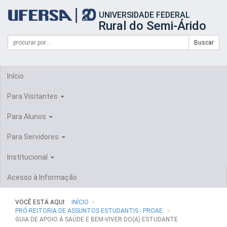
Início
UNIVERSIDADE FEDERAL
do
Rural do Semi-Árido
cabeçalho
do
Campo
Formulário
Buscar
portal
de
da
de
busca
UFERSA
Busca
Início
Para Visitantes
Para Alunos
Para Servidores
Institucional
Acesso à Informação
VOCÊ ESTÁ AQUI:
INÍCIO
PRÓ-REITORIA DE ASSUNTOS ESTUDANTIS - PROAE
GUIA DE APOIO À SAÚDE E BEM-VIVER DO(A) ESTUDANTE