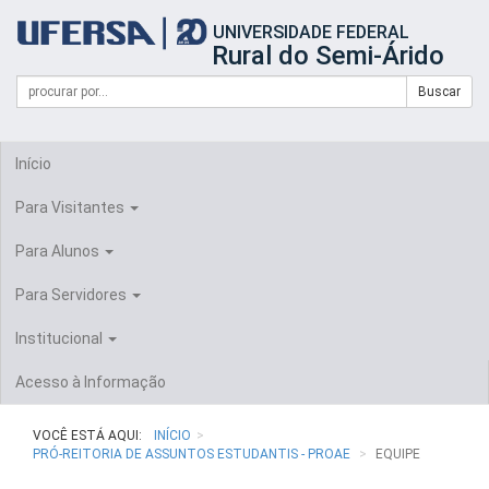
Início
UNIVERSIDADE FEDERAL
do
Rural do Semi-Árido
cabeçalho
do
Campo
Formulário
Buscar
portal
de
da
de
busca
UFERSA
Busca
Início
Para Visitantes
Para Alunos
Para Servidores
Institucional
Acesso à Informação
VOCÊ ESTÁ AQUI:
INÍCIO
PRÓ-REITORIA DE ASSUNTOS ESTUDANTIS - PROAE
EQUIPE