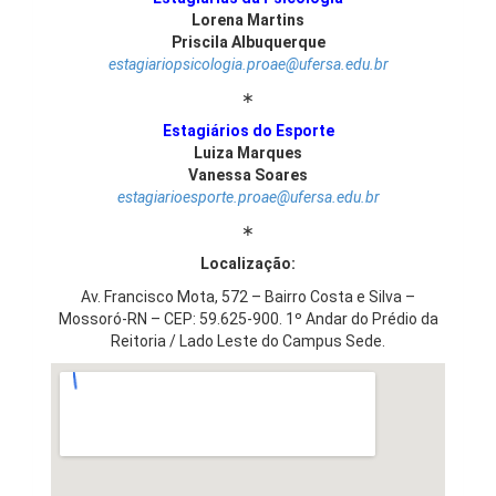
Lorena Martins
Priscila Albuquerque
estagiariopsicologia.proae
@ufersa.edu.br
∗
Estagiários do Esporte
Luiza Marques
Vanessa Soares
estagiarioesporte.proae
@ufersa.edu.br
∗
Localização:
Av. Francisco Mota, 572 – Bairro Costa e Silva –
Mossoró-RN – CEP: 59.625-900. 1º Andar do Prédio da
Reitoria /
Lado Leste do Campus Sede.