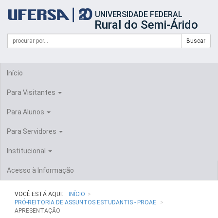
Início
UNIVERSIDADE FEDERAL
do
Rural do Semi-Árido
cabeçalho
do
Campo
Formulário
Buscar
portal
de
da
de
busca
UFERSA
Busca
Início
Para Visitantes
Para Alunos
Para Servidores
Institucional
Acesso à Informação
VOCÊ ESTÁ AQUI:
INÍCIO
PRÓ-REITORIA DE ASSUNTOS ESTUDANTIS - PROAE
APRESENTAÇÃO