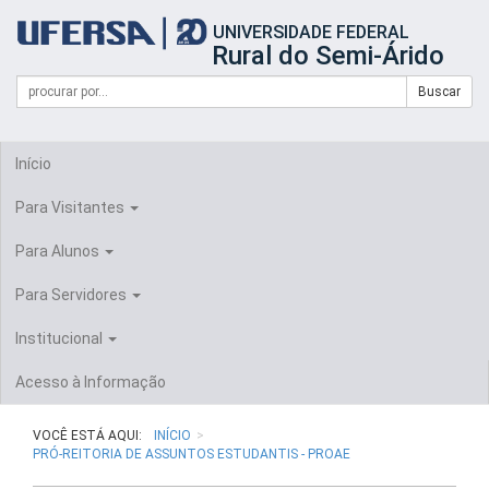
Início
UNIVERSIDADE FEDERAL
do
Rural do Semi-Árido
cabeçalho
do
Campo
Formulário
Buscar
portal
de
da
de
busca
UFERSA
Busca
Início
Para Visitantes
Para Alunos
Para Servidores
Institucional
Acesso à Informação
VOCÊ ESTÁ AQUI:
INÍCIO
PRÓ-REITORIA DE ASSUNTOS ESTUDANTIS - PROAE