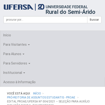
Início
UNIVERSIDADE FEDERAL
do
Rural do Semi-Árido
cabeçalho
do
Campo
Formulário
Buscar
portal
de
da
de
busca
UFERSA
Busca
Início
Para Visitantes
Para Alunos
Para Servidores
Institucional
Acesso à Informação
VOCÊ ESTÁ AQUI:
INÍCIO
PRÓ-REITORIA DE ASSUNTOS ESTUDANTIS - PROAE
EDITAL PROAE/UFERSA Nº 004/2021 – SELEÇÃO PARA AUXÍLIO