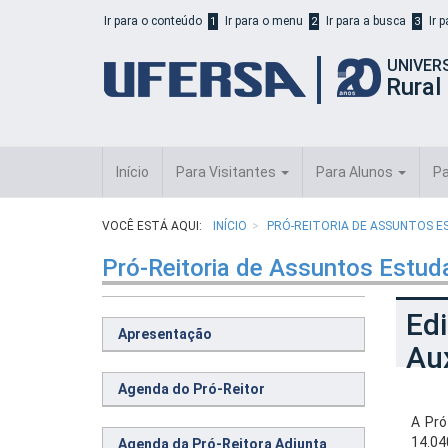
Início
Ir para o conteúdo
Ir para o menu
Ir para a busca
Ir 
1
2
3
do
cabeçalho
UNIVER
do
Rural
portal
da
UFERSA
Início
Para Visitantes
Para Alunos
Pa
VOCÊ ESTÁ AQUI:
INÍCIO
PRÓ-REITORIA DE ASSUNTOS E
Pró-Reitoria de Assuntos Estud
Edi
Apresentação
Au
Agenda do Pró-Reitor
A Pró
14.04
Agenda da Pró-Reitora Adjunta