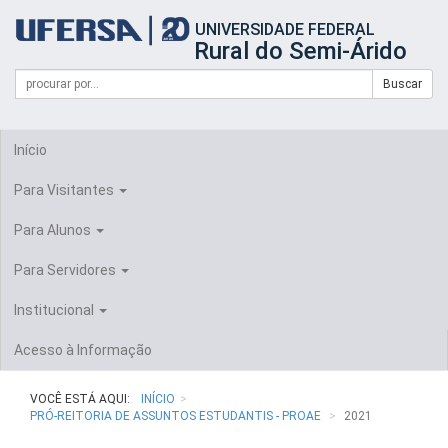
Início
UNIVERSIDADE FEDERAL
do
Rural do Semi-Árido
cabeçalho
do
Campo
Formulário
Buscar
portal
de
da
de
busca
UFERSA
Busca
Início
Para Visitantes
Para Alunos
Para Servidores
Institucional
Acesso à Informação
VOCÊ ESTÁ AQUI:
INÍCIO
PRÓ-REITORIA DE ASSUNTOS ESTUDANTIS - PROAE
2021