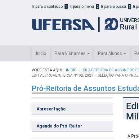
Início
Ir para o conteúdo
Ir para o menu
Ir para a busca
Ir 
1
2
3
do
cabeçalho
UNIVER
do
Rural
portal
da
UFERSA
Início
Para Visitantes
Para Alunos
Pa
VOCÊ ESTÁ AQUI:
INÍCIO
PRÓ-REITORIA DE ASSUNTOS E
EDITAL PROAE/UFERSA Nº 02/2021 – SELEÇÃO PARA O PRO
Pró-Reitoria de Assuntos Estud
Edi
Apresentação
Mil
Agenda do Pró-Reitor
A Pró