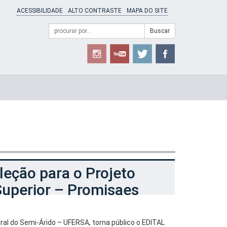
ACESSIBILIDADE
ALTO CONTRASTE
MAPA DO SITE
Campo
Formulário
Buscar
de
de
busca
Busca
leção para o Projeto
Superior – Promisaes
ral do Semi-Árido – UFERSA, torna público o EDITAL